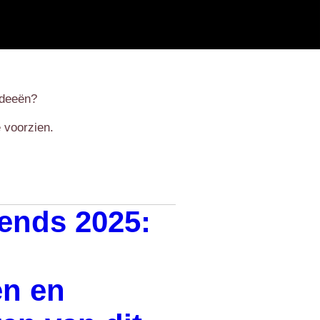
nideeën?
e voorzien.
rends 2025:
en en