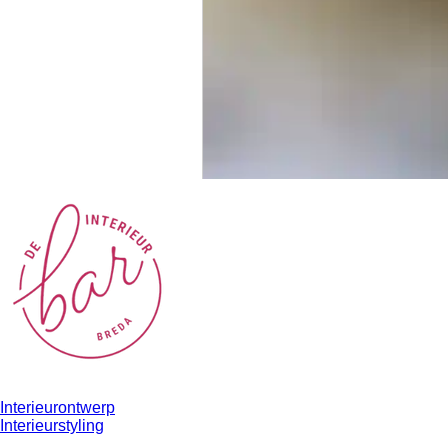
Diensten:
Interieurontwerp
Interieurstyling
Projectinrichting