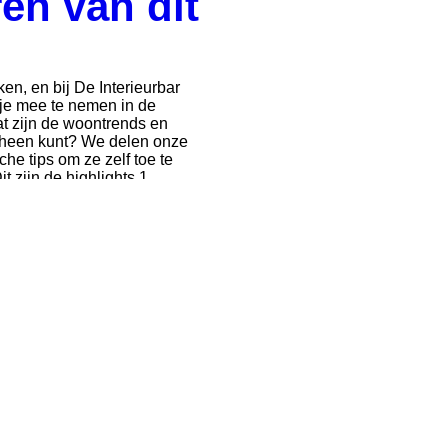
en van dit
en, en bij De Interieurbar
je mee te nemen in de
at zijn de woontrends en
omheen kunt? We delen onze
che tips om ze zelf toe te
 zijn de highlights 1.
an de meest besproken trends
tie . Deze stijl draait om het
eigenheid in je in