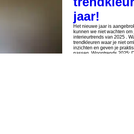
trendkleur
jaar!
Het nieuwe jaar is aangebrok
kunnen we niet wachten om 
interieurtrends van 2025 . W
trendkleuren waar je niet 
inzichten en geven je praktis
passen. Woontrends 2025: Dit
Perfecte imperfectie: Een v
voor 2025 is perfecte imperfec
omarmen van imperfectie en 