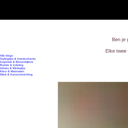
Ben je 
Elke twee 
Alle blogs
Stylingtips & Interieurhacks
Inspiratie & Binnenkijkers
Ruimte & Indeling
Advies & Werkwijze
Kleur & Materialen
Werk & Kantoorinrichting