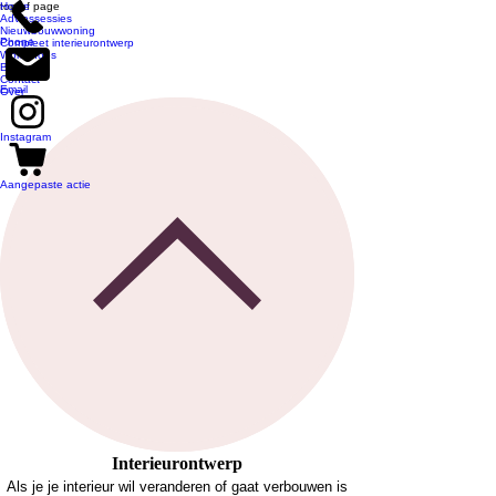
top of page
Home
Adviessessies
Nieuwbouwwoning
Phone
Compleet interieurontwerp
Workshops
Blog
Contact
Email
Over
Instagram
Aangepaste actie
Interieurontwerp
Als je je interieur wil veranderen of gaat verbouwen is