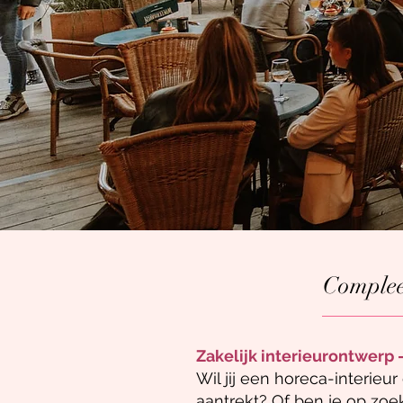
Compleet
Zakelijk interieurontwerp 
Wil jij een horeca-interieur
aantrekt? Of ben je op zo