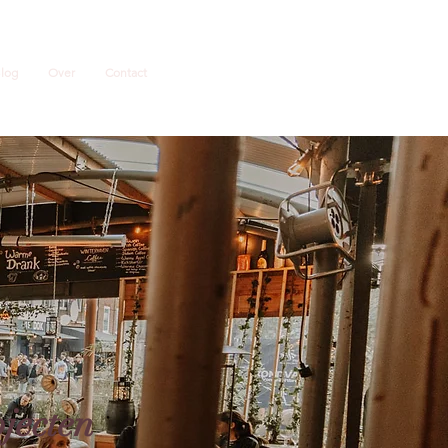
log
Over
Contact
ojecten