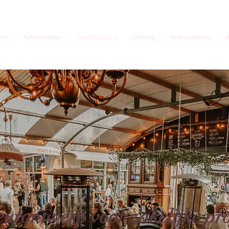
me
Adviessessies
Zakelijk project
Woning
Verkoopstyling
B
eurontwerp voor zakelijke pr