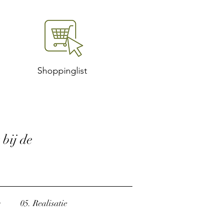
Shoppinglist
 bij de
e
05. Realisatie