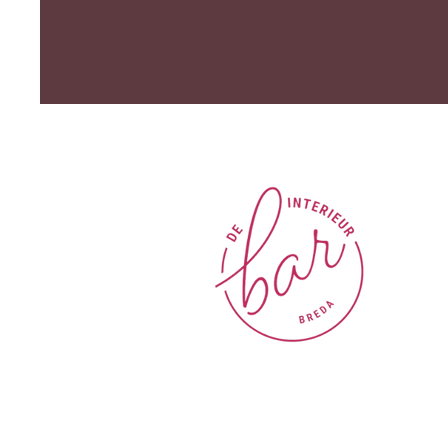
Die
Int
Int
Pro
Ver