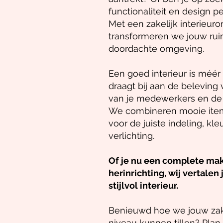
functionaliteit en design p
Met een zakelijk interieur
transformeren we jouw rui
doordachte omgeving.
Een goed interieur is méér
draagt bij aan de beleving v
van je medewerkers en de u
We combineren mooie items
voor de juiste indeling, kl
verlichting.
Of je nu een complete mak
herinrichting, wij vertalen
stijlvol interieur.
Benieuwd hoe we jouw zake
niveau kunnen tillen?
Plan 