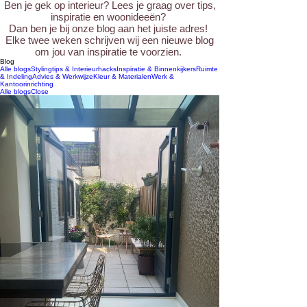
Ben je gek op interieur? Lees je graag over tips,
inspiratie en woonideeën?
Dan ben je bij onze blog aan het juiste adres!
Elke twee weken schrijven wij een nieuwe blog
om jou van inspiratie te voorzien.
Blog
Alle blogs
Stylingtips & Interieurhacks
Inspiratie & Binnenkijkers
Ruimte
& Indeling
Advies & Werkwijze
Kleur & Materialen
Werk &
Kantoorinrichting
Alle blogs
Close