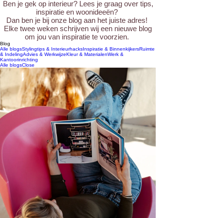
Ben je gek op interieur? Lees je graag over tips,
inspiratie en woonideeën?
Dan ben je bij onze blog aan het juiste adres!
Elke twee weken schrijven wij een nieuwe blog
om jou van inspiratie te voorzien.
Blog
Alle blogs
Stylingtips & Interieurhacks
Inspiratie & Binnenkijkers
Ruimte
& Indeling
Advies & Werkwijze
Kleur & Materialen
Werk &
Kantoorinrichting
Alle blogs
Close