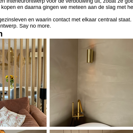
en interieurontwerp voor de verbouwing uit, zodat ze go
 kopen en daarna gingen we meteen aan de slag met het v
ezinsleven en waarin contact met elkaar centraal staat
ontwerp. Say no more.
n