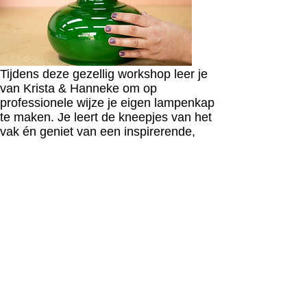
Tijdens deze gezellig workshop leer je
van Krista & Hanneke om op
professionele wijze je eigen lampenkap
te maken. Je leert de kneepjes van het
vak én geniet van een inspirerende,
creatieve ochtend vol gezelligheid
Datum: zaterdag 28 maart (=VOL)
zaterdag 9 mei
Tijd: 09:30 - 12:30
Locatie: De Interieurbar Breda
Kosten: €160,- per persoon
Schrijf je nu in en creeer jouw eigen
unieke lampenkap
Boeken workshop
Diensten: