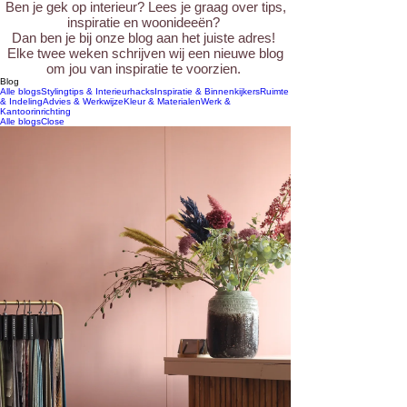
Ben je gek op interieur? Lees je graag over tips,
inspiratie en woonideeën?
Dan ben je bij onze blog aan het juiste adres!
Elke twee weken schrijven wij een nieuwe blog
om jou van inspiratie te voorzien.
Blog
Alle blogs
Stylingtips & Interieurhacks
Inspiratie & Binnenkijkers
Ruimte
& Indeling
Advies & Werkwijze
Kleur & Materialen
Werk &
Kantoorinrichting
Alle blogs
Close