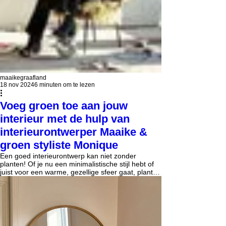
maaikegraafland
18 nov 2024
6 minuten om te lezen
Voeg groen toe aan jouw
interieur met de hulp van
interieurontwerper Maaike &
groen styliste Monique
Een goed interieurontwerp kan niet zonder
planten! Of je nu een minimalistische stijl hebt of
juist voor een warme, gezellige sfeer gaat, planten
voegen iets bijzonders toe. Laten we eerlijk zijn:
het kiezen van de juiste plant kan lastig zijn.
Hiervoor schakelen we graag de hulp in van
Monique van The Green Submarine. In dit artikel
duiken we samen met haar dieper in op de
toegevoegde waarde van kamerplanten voor jouw