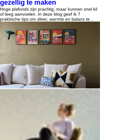
gezellig te maken
Hoge plafonds zijn prachtig, maar kunnen snel kil
of leeg aanvoelen. In deze blog geef ik 7
praktische tips om sfeer, warmte en balans te
brengen in een hoge ruimte – van kleur op het
plafond en slimme verlichting tot textiel, zones en
decoratie op hoogte. Laat je inspireren om van
jouw hoge ruimte een knusse en stijlvolle plek te
maken!