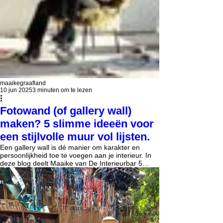
maaikegraafland
10 jun 2025
3 minuten om te lezen
Fotowand (of gallery wall)
maken? 5 slimme ideeën voor
een stijlvolle muur vol lijsten.
Een gallery wall is dé manier om karakter en
persoonlijkheid toe te voegen aan je interieur. In
deze blog deelt Maaike van De Interieurbar 5
slimme manieren om lijsten op te hangen die
zorgen voor rust en samenhang — of je ze nu
horizontaal, verticaal of diagonaal plaatst. Met
handige tips over tussenruimte, plakspijkers en
het creëren van balans maak je eenvoudig een
kunstmuur die klopt én bij je past.